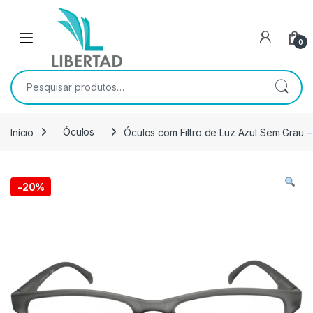
Skip to navigation
Skip to content
Open
0
Pesquisar por:
Início
Óculos
Óculos com Filtro de Luz Azul Sem Grau –
-
20%